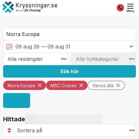
Meny
Sök här
Norra Europa
MSC Cruises
Rensa alla
Hittade