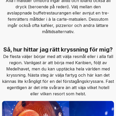
Alla i måltider ombord ingår alltid och ibland också all
dryck (beroende på rederi). Välj mellan den
avslappnade buffetrestaurangen eller avnjut en tre-
femrätters måltider i à la carte-matsalen. Dessutom
ingår också ofta kaféer, pizzerior och andra lättare
måltidsalternativ.
Så, hur hittar jag rätt kryssning för mig?
De flesta väljer börjar med att välja resmål eller i alla fall
region. Vanligast är att börja med Karibien, följt av
Medelhavet, men du kan upptäcka hela världen med
kryssning. Nästa steg är välja fartyg och här kan det
kännas lite krångligt för en del förstagångskryssare. Fast
egentligen är det inte svårare än att väja vilket hotell
eller vilken resort som helst.