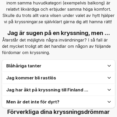
inom samma huvudkategori (exempelvis balkong) är
relativt likvärdiga och erbjuder samma höga komfort.
Skulle du trots allt vara vilsen under valet av hytt hjälper
vi på kryssningar.se självklart gärna dig att hamna rätt!
Jag är sugen på en kryssning, men ...
Återstår det möjligtvis några invändningar? I så fall är
det mycket troligt att det handlar om någon av följande
fördomar om kryssning.
Blåhåriga tanter
Jag kommer bli rastlös
Visst, de finns, men inte alls i så stor utsträckning
som du tror. På familjevänliga Royal Caribbean är
Jag har åkt på kryssning till Finland ...
Vi har noterat att nästan alla som fastnat i känslan
medelåldern exempelvis drygt 40 år och på väg ner
att ”vara fast på en båt” av någon anledning tänker
för varje år.
Men är det inte för dyrt?
Något du ska tänka bort, är den där
bort alla destinationer från upplevelsen. Du kommer
finlandskryssningen med vibrerande vinglas på
inte tillbringa hela semestern på kryssningsfartyget.
Förverkliga dina kryssningsdrömmar
Många har bilden av kryssningar som dyra, men i
bordet, trött leverpastej på smörgåsbordet och lite
Dessutom, när du väl är ombord är utbudet av