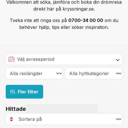
Välkommen att söka, jämföra och boka din drömresa
själva verket är reseformen inte sällan sällsynt
väl förfriskade medresenärer. Inte. Alls. Samma.
saker att göra (och äta) enormt.
direkt här på kryssningar.se.
prisvärd. Även om priset varierar från avgång till
Sak.
avgång går det att hitta resor för under tusenlappen
Tveka inte att ringa oss på
0700-34 00 00
om du
per person och dag. Då ingår (som minst) resan
behöver hjälp, tips eller söker inspiration.
mellan spännande resmål, alla måltider ombord och
boendet på en lyxig resort.
Fler filter
Hittade