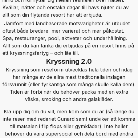
iland och förflyttar dig mellan resmålen över natten.
Kvällar, nätter och enstaka dagar till havs njuter du av
allt som din flytande resort har att erbjuda.
Jämfört med landbaserade motsvarigheter är utbudet
oftast både bredare, mer varierat och mer påkostat.
Spa, restauranger, pool, aktiveter och underhållning.
Allt som du kan tänka dig erbjudas på en resort finns på
ett kryssningsfartyg – och lite till.
Kryssning 2.0
Kryssning som reseform utvecklas hela tiden och idag
har många av de allra mest traditionella inslagen
försvunnit (eller fyrkantiga som många skulle kalla dem).
Tiden är förbi när du behöver packa med en extra
väska, smoking och andra galakläder.
Klä upp dig om du vill, men kom som du är (så länge du
inte reser med rederiet Cunard samt undviker att komma
till matsalen i flip flops eller gymkläder). Inte heller
behöver du vara supersocial och dela bord med andra