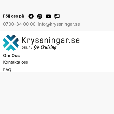
Följ oss på
0700-34 00 00
info@kryssningar.se
Om Oss
Kontakta oss
FAQ
Resevillkor
Integritetspolicy & Cookies
Övrigt Utbud
Skräddarsydda resor
Grupp & Konferens