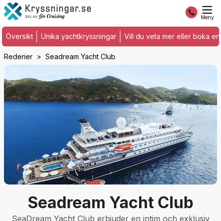
Meny
Översikt
Unika yachtkryssningar
Vill du veta mer eller boka 
Rederier
Seadream Yacht Club
Seadream Yacht Club
SeaDream Yacht Club erbjuder en intim och exklusiv