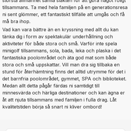
största allmänhet samla släkten för att göra något roligt
tillsammans. Ta med hela familjen på en generationsresa
ni sent glömmer, ett fantastiskt tillfälle att umgås och få
må bra ihop.
Vad kan vara bättre än en kryssning med allt du kan
tänka dig i form av spektakulär underhållning och
aktiviteter för både stora och små. Varför inte spela
minigolf tillsammans, sola, bada, leka och plaska i det
fantastiska poolområdet och äta god mat som både
stora och små uppskattar. Vill man dra sig tillbaka en
stund för återhämtning finns det alltid utrymme för det i
det barnfria poolområdet, gymmet, SPA och biblioteket.
Medan allt detta pågår färdas ni samtidigt till
minnesvärda och härliga destinationer och kan ägna er
åt att njuta tillsammans med familjen i fulla drag. Låt
kvalitetstiden börja så snart ni kliver ombord!