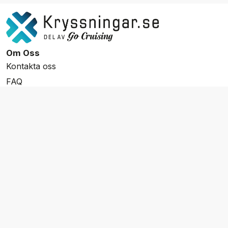
Om Oss
Kontakta oss
FAQ
Resevillkor
Integritetspolicy & Cookies
Övrigt Utbud
Skräddarsydda resor
Grupp & Konferens
Presentkort
Nyhetsbrev
Aktuella event