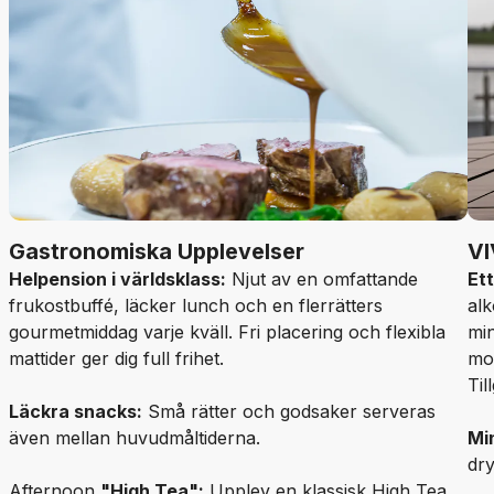
Gastronomiska Upplevelser
VI
Helpension i världsklass:
Njut av en omfattande
Ett
frukostbuffé, läcker lunch och en flerrätters
alk
gourmetmiddag varje kväll. Fri placering och flexibla
min
mattider ger dig full frihet.
mou
Til
Läckra snacks:
Små rätter och godsaker serveras
även mellan huvudmåltiderna.
Min
dry
Afternoon
"High Tea":
Upplev en klassisk High Tea