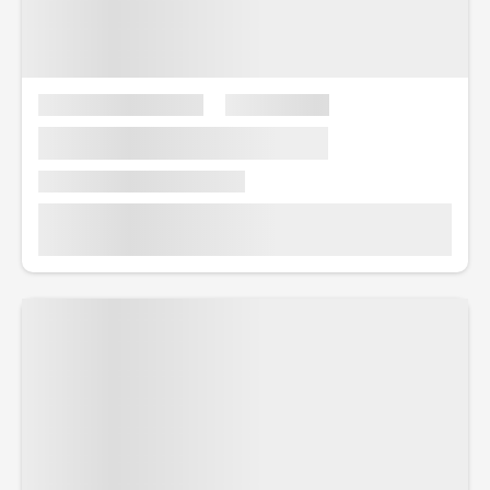
erbjuda en premiumprodukt.
Fartygsspecifikt:
Det kan finnas små
variationer i hyttkategorier och storlekar
mellan olika fartyg i VIVA Cruises flotta. Vi på
Kryssningar.se hjälper dig gärna att hitta exakt
rätt hytt på det fartyg och den rutt som passar
dig bäst!
Låt oss veta vilken typ av hytt som kittlar din
reslust mest, så fixar vi resten!