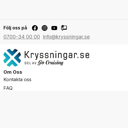
Följ oss på
0700-34 00 00
info@kryssningar.se
Om Oss
Kontakta oss
FAQ
Resevillkor
Integritetspolicy & Cookies
Övrigt Utbud
Skräddarsydda resor