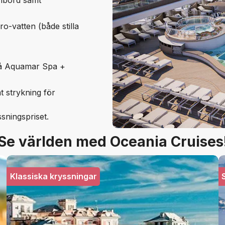
 ombord samt
ro-vatten (både stilla
s på Aquamar Spa +
amt strykning för
ssningspriset.
Se världen med Oceania Cruises
Klassiska kryssningar