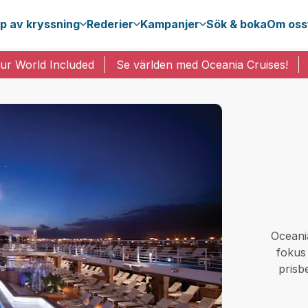
p av kryssning
Rederier
Kampanjer
Sök & boka
Om oss
ur World Included
Se världen med Oceania Cruises!
Oceani
fokus
prisb