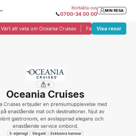
Kontakta oss
MIN RESA
0700-34 00 00
Värt att veta om Oceania Cruises
Fartygspositioner
Visa resor
8
Oceania Cruises
a Cruises erbjuder en premiumupplevelse med
 på enastående mat och destinationer. Njut av
elönt gastronomi, en avslappnad elegans och
enastående service ombord.
5-stjärnigt
Elegant
Exklusiva hamnar