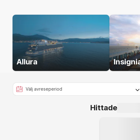
destinationerna man besöke
bekanta dig med destinatio
eller var med på en matla
några knep att ta med hem.
avgift) är välkomna att boka
ingredienserna du letat 
Allura
Insigni
Hittade