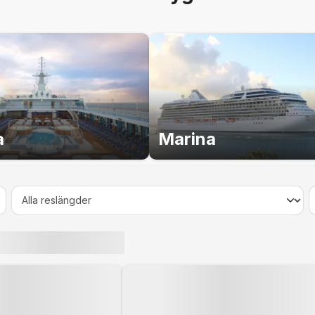
r under kryssningen. Följ till exempel med på en tur på d
nens lokala ingredienser, njut av en vällagad lunch på en 
gningsdemonstration hemma hos en stjärnkock där du har 
 Väl ombord igen finns ett professionellt matlagningskök d
 in sig på en matlagningskurs. Kanske får du i uppgift att l
upp under dagen på marknaden.
a
Marina