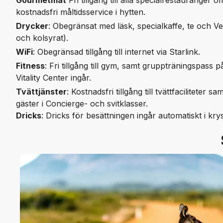
Gourmetmat
Fri tillgång till alla specialrestauranger
kostnadsfri måltidsservice i hytten.
Drycker
: Obegränsat med läsk, specialkaffe, te och Ve
och kolsyrat).
WiFi
: Obegränsad tillgång till internet via Starlink.
Fitness
: Fri tillgång till gym, samt gruppträningspas
Vitality Center ingår.
Tvättjänster
: Kostnadsfri tillgång till tvättfaciliteter s
gäster i Concierge- och svitklasser.
Dricks
: Dricks för besättningen ingår automatiskt i kry