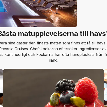
Bästa matupplevelserna till havs
vera sina gäster den finaste maten som finns att få till havs
eania Cruises. Chefskockarna eftersöker ingredienser av hö
s kontinuerligt och kockarna har ofta handplockats från f
iland.