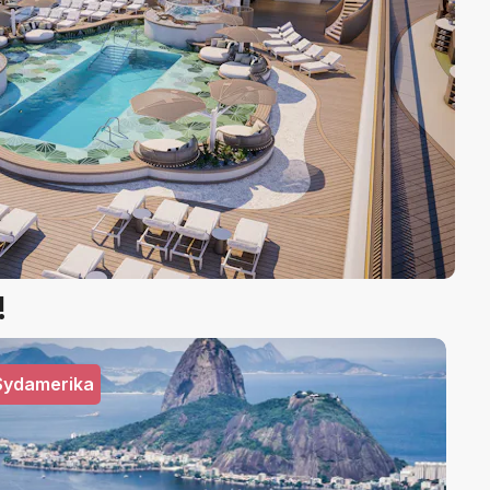
!
Sydamerika