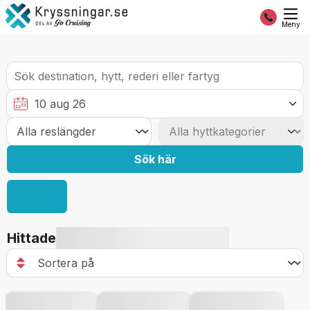
Meny
Sök här
Hittade