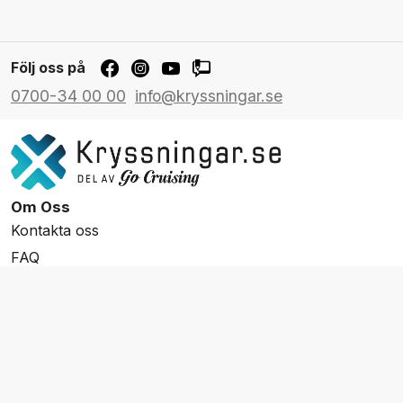
Följ oss på
0700-34 00 00
info@kryssningar.se
Om Oss
Kontakta oss
FAQ
Resevillkor
Integritetspolicy & Cookies
Övrigt Utbud
Skräddarsydda resor