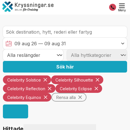
Meny
Sök här
Celebrity Solstice
Celebrity Silhouette
Celebrity Reflection
Celebrity Eclipse
Celebrity Equinox
Rensa alla
Hittade