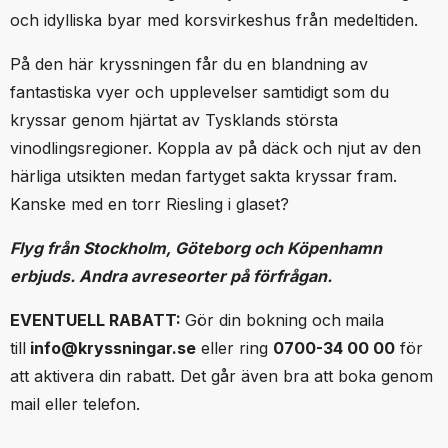
och idylliska byar med korsvirkeshus från medeltiden.
På den här kryssningen får du en blandning av
fantastiska vyer och upplevelser samtidigt som du
kryssar genom hjärtat av Tysklands största
vinodlingsregioner. Koppla av på däck och njut av den
härliga utsikten medan fartyget sakta kryssar fram.
Kanske med en torr Riesling i glaset?
Flyg från Stockholm, Göteborg och Köpenhamn
erbjuds. Andra avreseorter på förfrågan.
EVENTUELL RABATT:
Gör din bokning och
maila
till
info@kryssningar.se
eller ring
0700-34 00 00
för
att aktivera din rabatt. Det går även bra att boka genom
mail eller telefon.