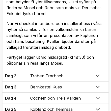
som betyder ”flyter tillsammans, vilket syftar på
floderna Mosel och Rehn som möts vid Deutsches
Eck, det tyska hörnet.
När vi checkat in ombord och installerat oss i våra
hytter så samlas vi för en välkomstdrink i baren
samtidigt som vi får en presentation av kaptenen
och hans besättning. Kvällen bjuder därefter på
vällagad trerättersmiddag ombord.
Fartyget lägger ut vid middagstid (kl 18:30) och
påbörjar sin resa längs Mosel.
Dag 2
Traben Trarbach
Dag 3
Bernkastel Kues
Dag 4
Cochem och Treis Karden
Dag 5
Koblenz och hemresa