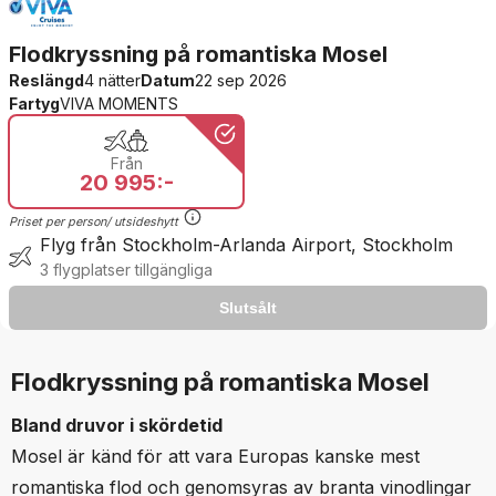
Flodkryssning på romantiska Mosel
Reslängd
4 nätter
Datum
22 sep 2026
Fartyg
VIVA MOMENTS
Från
20 995:-
Priset per person/ utsideshytt
Flyg från Stockholm-Arlanda Airport, Stockholm
3 flygplatser tillgängliga
Slutsålt
Slutsålt
The product is no longer available
Flodkryssning på romantiska Mosel
Bland druvor i skördetid
Mosel är känd för att vara Europas kanske mest
romantiska flod och genomsyras av branta vinodlingar