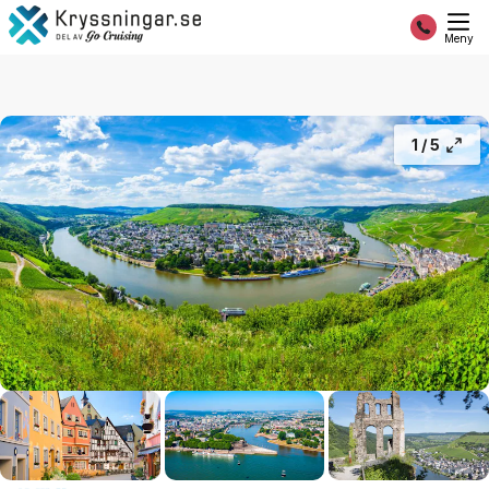
Flodkryssning på romantiska Mosel
20 995:-
Slutsålt
Från
Meny
1 /
5