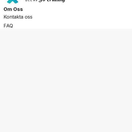
Om Oss
Kontakta oss
FAQ
Resevillkor
Integritetspolicy & Cookies
Övrigt Utbud
Skräddarsydda resor
Grupp & Konferens
Presentkort
Nyhetsbrev
Aktuella event
Våra varumärken
Go Cruising
Flodkryssningar.se