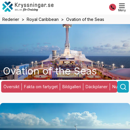
Meny
Rederier
Royal Caribbean
Ovation of the Seas
Ovation of the Seas
Översikt
Fakta om fartyget
Bildgalleri
Däckplaner
Nuvarand