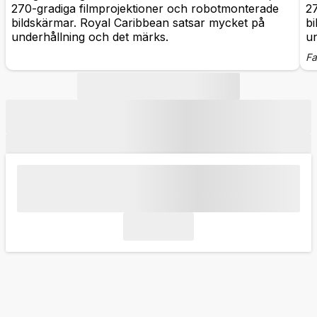
270-gradiga filmprojektioner och robotmonterade
2
bildskärmar. Royal Caribbean satsar mycket på
bi
underhållning och det märks.
un
Fa