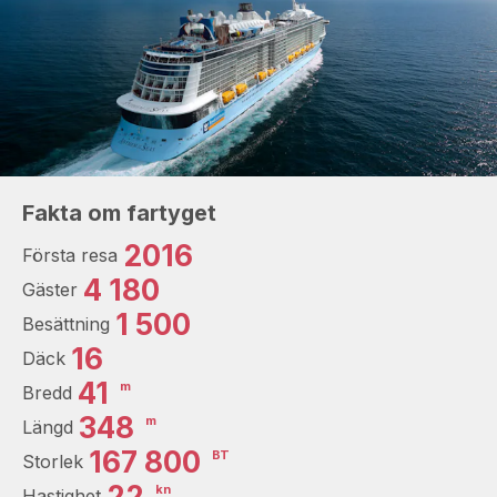
Fakta om fartyget
2016
Första resa
4 180
Gäster
1 500
Besättning
16
Däck
41
m
Bredd
348
m
Längd
167 800
BT
Storlek
22
kn
Hastighet