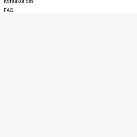
Kontakta oss
FAQ
Resevillkor
Integritetspolicy & Cookies
Övrigt Utbud
Skräddarsydda resor
Grupp & Konferens
Presentkort
Nyhetsbrev
Aktuella event
Våra varumärken
Go Cruising
Flodkryssningar.se