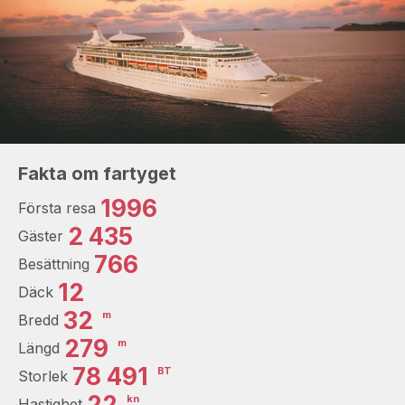
Fakta om fartyget
1996
Första resa
2 435
Gäster
766
Besättning
12
Däck
32
m
Bredd
279
m
Längd
78 491
BT
Storlek
22
kn
Hastighet