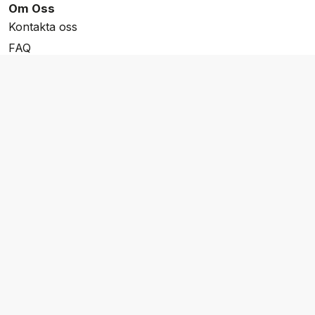
Om Oss
Kontakta oss
FAQ
Resevillkor
Integritetspolicy & Cookies
Övrigt Utbud
Skräddarsydda resor
Grupp & Konferens
Presentkort
Nyhetsbrev
Aktuella event
Våra varumärken
Go Cruising
Flodkryssningar.se