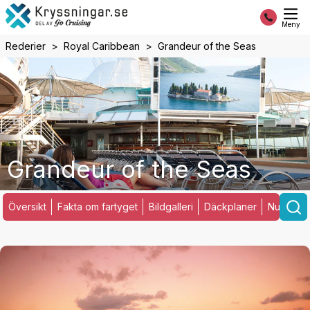
Meny
Rederier
Royal Caribbean
Grandeur of the Seas
Grandeur of the Seas
Översikt
Fakta om fartyget
Bildgalleri
Däckplaner
Nuvarand