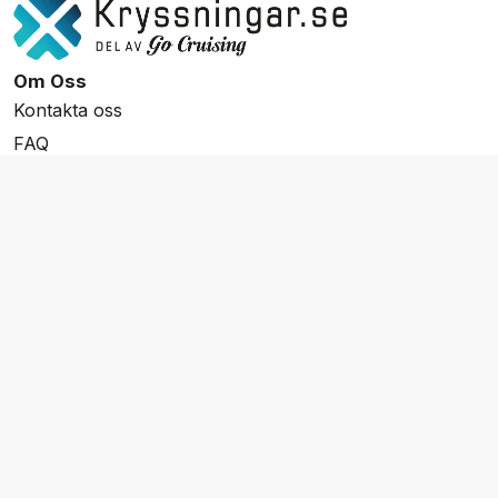
Om Oss
Kontakta oss
FAQ
Resevillkor
Integritetspolicy & Cookies
Övrigt Utbud
Skräddarsydda resor
Grupp & Konferens
Presentkort
Nyhetsbrev
Aktuella event
Våra varumärken