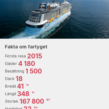
Fakta om fartyget
2015
Första resa
4 180
Gäster
1 500
Besättning
18
Däck
41
m
Bredd
348
m
Längd
167 800
BT
Storlek
22
kn
Hastighet