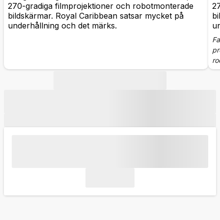
270-gradiga filmprojektioner och robotmonterade
2
bildskärmar. Royal Caribbean satsar mycket på
bi
underhållning och det märks.
un
Fa
pr
ro