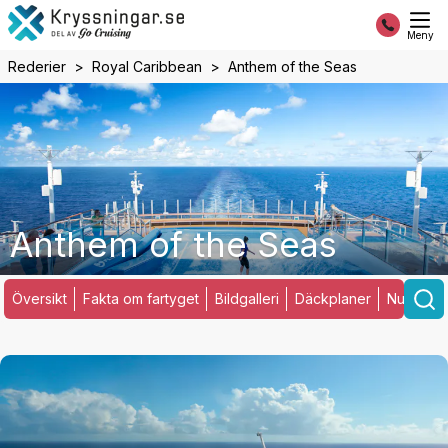
Meny
Rederier
Royal Caribbean
Anthem of the Seas
Anthem of the Seas
Översikt
Fakta om fartyget
Bildgalleri
Däckplaner
Nuvarand