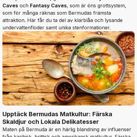
Caves
och
Fantasy Caves
, som är öns grottsystem,
som för många räknas som Bermudas främsta
attraktion. Här får du ta del av klarblåa och lysande
undervattenfloder samt unika stenformationer.
Upptäck Bermudas Matkultur: Färska
Skaldjur och Lokala Delikatesser
Maten på Bermuda är en härlig blandning av influenser
från karibisk, brittisk och amerikansk matkultur. Färska