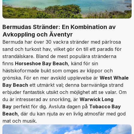
Bermudas Stränder: En Kombination av
Avkoppling och Äventyr
Bermuda har över 30 vackra stränder med pärlrosa
sand och turkost hav, vilket gör ön till ett paradis för
strandälskare. Bland de mest populära stränderna
finns
Horseshoe Bay Beach
, känd för sin
hästskoformade bukt som omges av klippor och
grönska. För en mer avskild upplevelse är
West Whale
Bay Beach
ett utmärkt val; denna barnvänliga strand
erbjuder fantastisk utsikt och möjlighet att se valar. Om
du är intresserad av snorkling, är
Warwick Long
Bay
perfekt för dig. Avsluta dagen på
Tobacco Bay
Beach
, där du kan njuta av en livlig atmosfär med god
mat och musik.