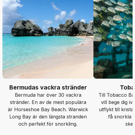
Bermudas vackra stränder
Toba
Bermuda har över 30 vackra
Till Tobacco B
stränder. En av de mest populära
vill bege dig i
är Horseshoe Bay Beach. Warwick
utflykt till kris
Long Bay är den längsta stranden
få snorkla
och perfekt för snorkling.
ske