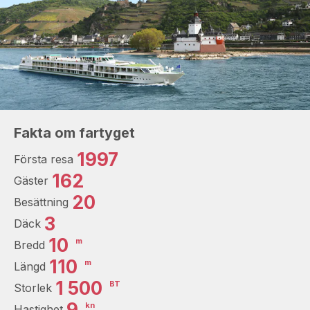
Fakta om fartyget
1997
Första resa
162
Gäster
20
Besättning
3
Däck
10
m
Bredd
110
m
Längd
1 500
BT
Storlek
9
kn
Hastighet