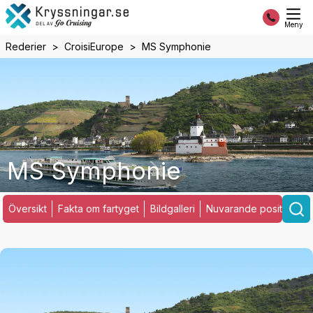
Meny
Rederier
CroisiEurope
MS Symphonie
MS Symphonie
Översikt
Fakta om fartyget
Bildgalleri
Nuvarande position