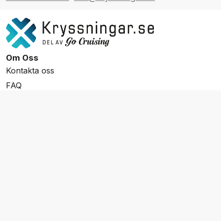
Om Oss
Kontakta oss
FAQ
Resevillkor
Integritetspolicy & Cookies
Övrigt Utbud
Skräddarsydda resor
Grupp & Konferens
Presentkort
Nyhetsbrev
Aktuella event