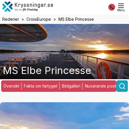
Meny
Rederier
CroisiEurope
MS Elbe Princesse
MS Elbe Princesse
Översikt
Fakta om fartyget
Bildgalleri
Nuvarande position