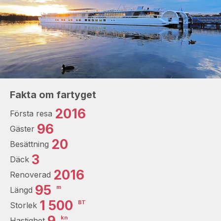
Fakta om fartyget
2016
Första resa
96
Gäster
20
Besättning
3
Däck
2016
Renoverad
95
m
Längd
1 500
BT
Storlek
9
kn
Hastighet