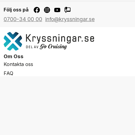
Följ oss på
0700-34 00 00
info@kryssningar.se
Om Oss
Kontakta oss
FAQ
Resevillkor
Integritetspolicy & Cookies
Övrigt Utbud
Skräddarsydda resor
Grupp & Konferens
Presentkort