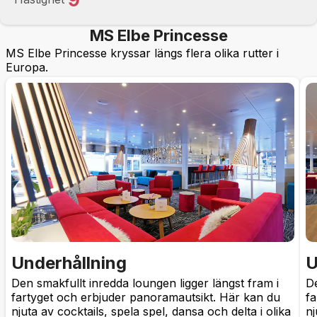
MS Elbe Princesse
MS Elbe Princesse kryssar längs flera olika rutter i
Europa.
Underhållning
U
Den smakfullt inredda loungen ligger längst fram i
De
fartyget och erbjuder panoramautsikt. Här kan du
fa
njuta av cocktails, spela spel, dansa och delta i olika
nj