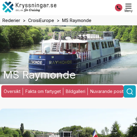
Meny
Rederier
CroisiEurope
MS Raymonde
MS Raymonde
Översikt
Fakta om fartyget
Bildgalleri
Nuvarande position