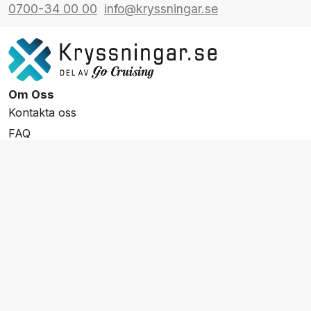
0700-34 00 00
info@kryssningar.se
Om Oss
Kontakta oss
FAQ
Resevillkor
Integritetspolicy & Cookies
Övrigt Utbud
Skräddarsydda resor
Grupp & Konferens
Presentkort
Nyhetsbrev
Aktuella event