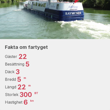
Fakta om fartyget
22
Gäster
5
Besättning
3
Däck
5
m
Bredd
22
m
Längd
300
BT
Storlek
6
kn
Hastighet