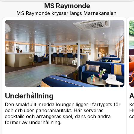
MS Raymonde
MS Raymonde kryssar längs Marnekanalen.
Underhållning
A
Den smakfullt inredda loungen ligger i fartygets för
Ko
och erbjuder panoramautsikt. Här serveras
H
cocktails och arrangeras spel, dans och andra
co
former av underhållning.