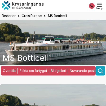
Meny
Rederier
CroisiEurope
MS Botticelli
MS Botticelli
Översikt
Fakta om fartyget
Bildgalleri
Nuvarande position