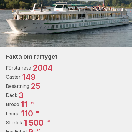
Fakta om fartyget
2004
Första resa
149
Gäster
25
Besättning
3
Däck
11
m
Bredd
110
m
Längd
1 500
BT
Storlek
9
kn
Hastighet