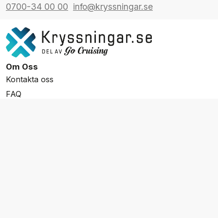
0700-34 00 00
info@kryssningar.se
Om Oss
Kontakta oss
FAQ
Resevillkor
Integritetspolicy & Cookies
Övrigt Utbud
Skräddarsydda resor
Grupp & Konferens
Presentkort
Nyhetsbrev
Aktuella event