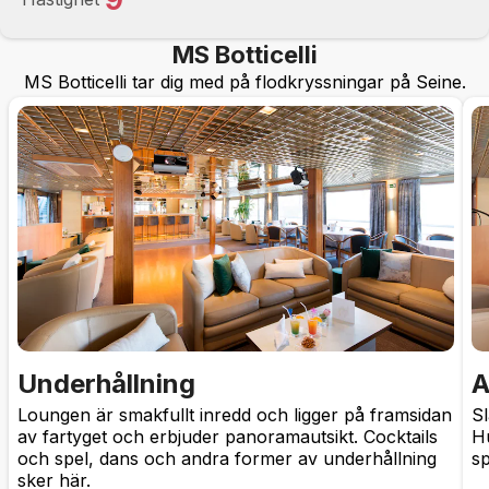
MS Botticelli
MS Botticelli tar dig med på flodkryssningar på Seine.
Underhållning
A
Loungen är smakfullt inredd och ligger på framsidan
Sl
av fartyget och erbjuder panoramautsikt. Cocktails
H
och spel, dans och andra former av underhållning
sp
sker här.