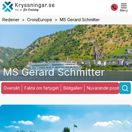
Meny
Rederier
CroisiEurope
MS Gerard Schmitter
MS Gerard Schmitter
Översikt
Fakta om fartyget
Bildgalleri
Nuvarande position