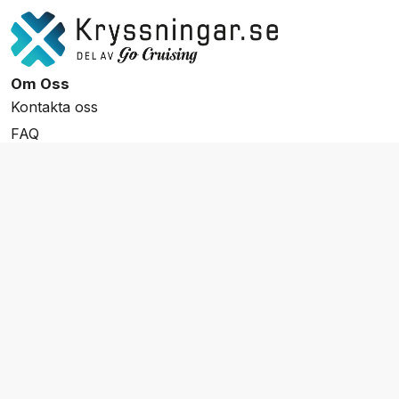
Om Oss
Kontakta oss
FAQ
Resevillkor
Integritetspolicy & Cookies
Övrigt Utbud
Skräddarsydda resor
Grupp & Konferens
Presentkort
Nyhetsbrev
Aktuella event