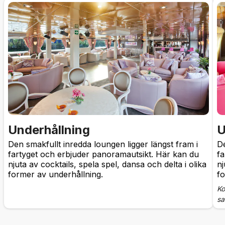
Underhållning
U
Den smakfullt inredda loungen ligger längst fram i
De
fartyget och erbjuder panoramautsikt. Här kan du
fa
njuta av cocktails, spela spel, dansa och delta i olika
nj
former av underhållning.
fo
Ko
sa