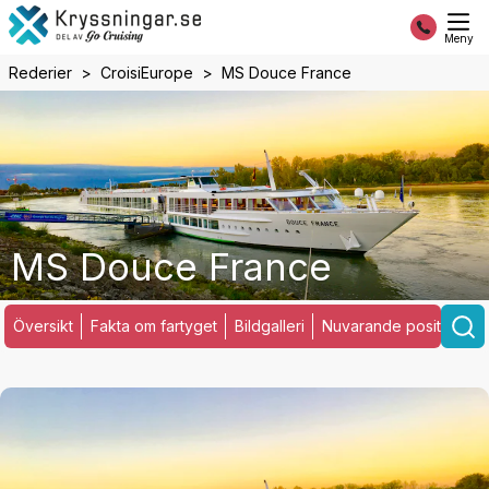
Meny
Rederier
CroisiEurope
MS Douce France
MS Douce France
Översikt
Fakta om fartyget
Bildgalleri
Nuvarande position