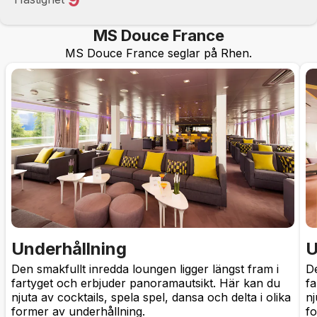
MS Douce France
MS Douce France seglar på Rhen.
Underhållning
U
Den smakfullt inredda loungen ligger längst fram i
De
fartyget och erbjuder panoramautsikt. Här kan du
fa
njuta av cocktails, spela spel, dansa och delta i olika
nj
former av underhållning.
fo