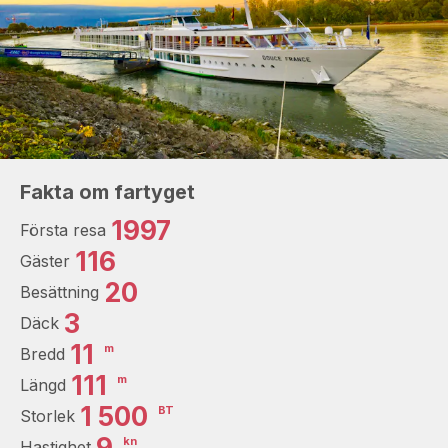
Fakta om fartyget
1997
Första resa
116
Gäster
20
Besättning
3
Däck
11
m
Bredd
111
m
Längd
1 500
BT
Storlek
9
kn
Hastighet