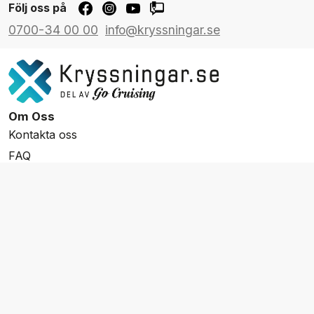
Följ oss på
0700-34 00 00
info@kryssningar.se
Om Oss
Kontakta oss
FAQ
Resevillkor
Integritetspolicy & Cookies
Övrigt Utbud
Skräddarsydda resor
Grupp & Konferens
Presentkort
Nyhetsbrev