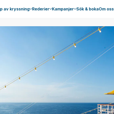
p av kryssning
Rederier
Kampanjer
Sök & boka
Om oss