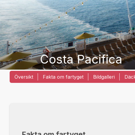
Costa Pacifica
Översikt
Fakta om fartyget
Bildgalleri
Däc
Fakta om fartyget