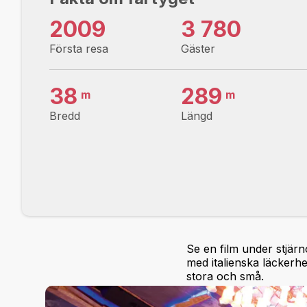
2009
3 780
Första resa
Gäster
38
289
m
m
Bredd
Längd
Se en film under stjär
med italienska läckerhe
stora och små.