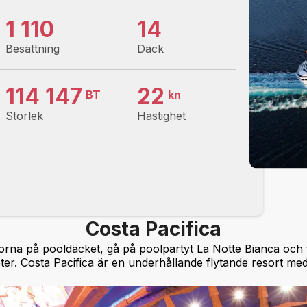
1 110
14
Besättning
Däck
114 147
22
BT
kn
Storlek
Hastighet
Costa Pacifica
norna på pooldäcket, gå på poolpartyt La Notte Bianca och
ter. Costa Pacifica är en underhållande flytande resort med i