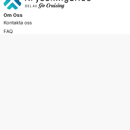
Om Oss
Kontakta oss
FAQ
Resevillkor
Integritetspolicy & Cookies
Övrigt Utbud
Skräddarsydda resor
Grupp & Konferens
Presentkort
Nyhetsbrev
Aktuella event
Våra varumärken
Go Cruising