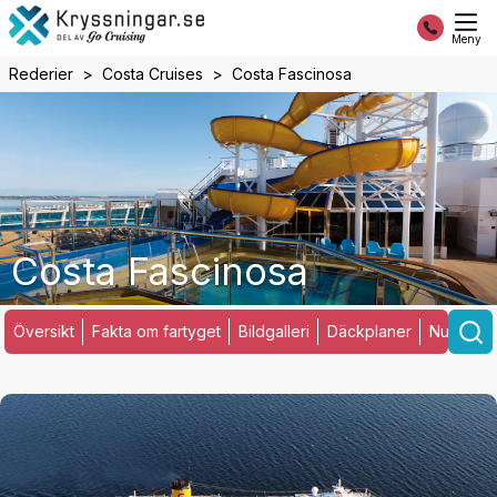
Meny
Rederier
Costa Cruises
Costa Fascinosa
Costa Fascinosa
Översikt
Fakta om fartyget
Bildgalleri
Däckplaner
Nuvarand