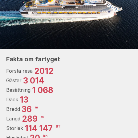
Fakta om fartyget
2012
Första resa
3 014
Gäster
1 068
Besättning
13
Däck
36
m
Bredd
289
m
Längd
114 147
BT
Storlek
20
kn
Hastighet