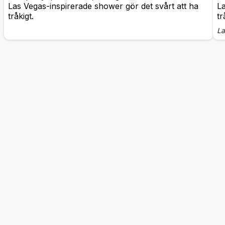
Las Vegas-inspirerade shower gör det svårt att ha
La
tråkigt.
tr
La