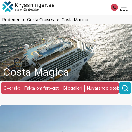
Meny
Rederier
Costa Cruises
Costa Magica
Costa Magica
Översikt
Fakta om fartyget
Bildgalleri
Nuvarande position