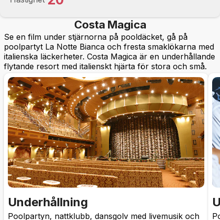
Costa Magica
Se en film under stjärnorna på pooldäcket, gå på
poolpartyt La Notte Bianca och fresta smaklökarna med
italienska läckerheter. Costa Magica är en underhållande
flytande resort med italienskt hjärta för stora och små.
Underhållning
U
Poolpartyn, nattklubb, dansgolv med livemusik och
Po