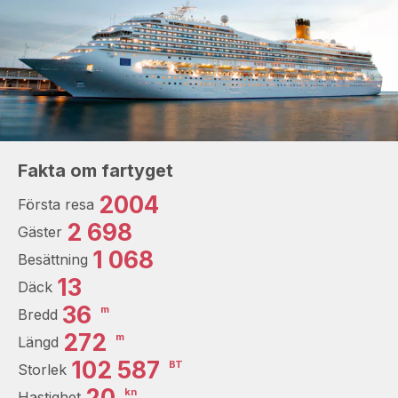
Fakta om fartyget
2004
Första resa
2 698
Gäster
1 068
Besättning
13
Däck
36
m
Bredd
272
m
Längd
102 587
BT
Storlek
20
kn
Hastighet