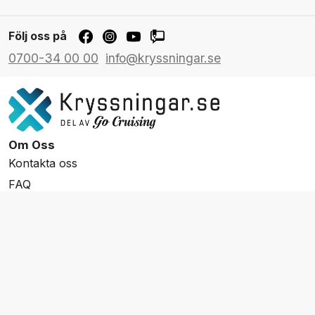
Följ oss på
0700-34 00 00
info@kryssningar.se
Om Oss
Kontakta oss
FAQ
Resevillkor
Integritetspolicy & Cookies
Övrigt Utbud
Skräddarsydda resor
Grupp & Konferens