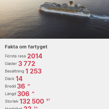
Fakta om fartyget
2014
Första resa
3 772
Gäster
1 253
Besättning
14
Däck
36
m
Bredd
306
m
Längd
132 500
BT
Storlek
22
kn
Hastighet