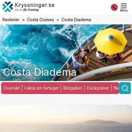
Meny
Rederier
Costa Cruises
Costa Diadema
Costa Diadema
Översikt
Fakta om fartyget
Bildgalleri
Däckplaner
Nuvarand