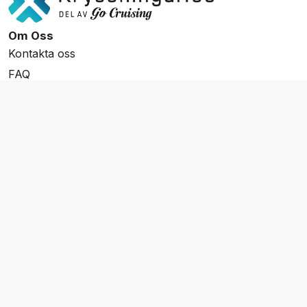
Om Oss
Kontakta oss
FAQ
Resevillkor
Integritetspolicy & Cookies
Övrigt Utbud
Skräddarsydda resor
Grupp & Konferens
Presentkort
Nyhetsbrev
Aktuella event
Våra varumärken
Go Cruising