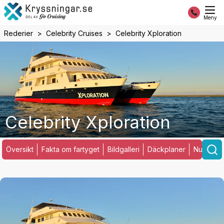
Meny
Rederier
Celebrity Cruises
Celebrity Xploration
Celebrity Xploration
Översikt
Fakta om fartyget
Bildgalleri
Däckplaner
Nuvarand