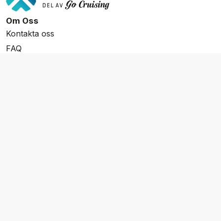
Om Oss
Kontakta oss
FAQ
Resevillkor
Integritetspolicy & Cookies
Övrigt Utbud
Skräddarsydda resor
Grupp & Konferens
Presentkort
Nyhetsbrev
Aktuella event
Våra varumärken
Go Cruising