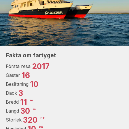
Fakta om fartyget
2017
Första resa
16
Gäster
10
Besättning
3
Däck
11
m
Bredd
30
m
Längd
320
BT
Storlek
10
kn
Hastighet