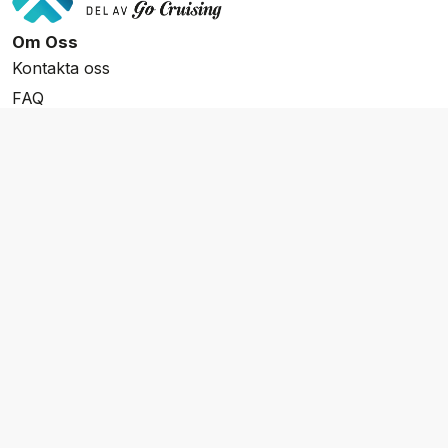
Om Oss
Kontakta oss
FAQ
Resevillkor
Integritetspolicy & Cookies
Övrigt Utbud
Skräddarsydda resor
Grupp & Konferens
Presentkort
Nyhetsbrev
Aktuella event
Våra varumärken
Go Cruising