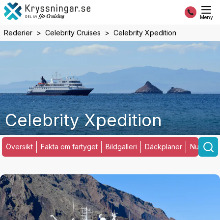
Meny
Rederier
Celebrity Cruises
Celebrity Xpedition
Celebrity Xpedition
Översikt
Fakta om fartyget
Bildgalleri
Däckplaner
Nuvarand