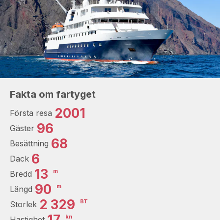
Fakta om fartyget
2001
Första resa
96
Gäster
68
Besättning
6
Däck
13
m
Bredd
90
m
Längd
2 329
BT
Storlek
17
kn
Hastighet