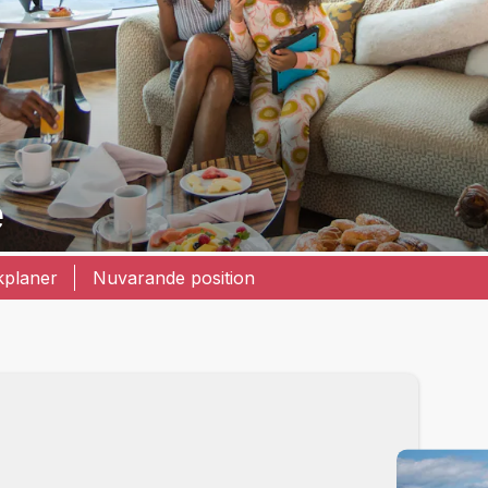
e
kplaner
Nuvarande position