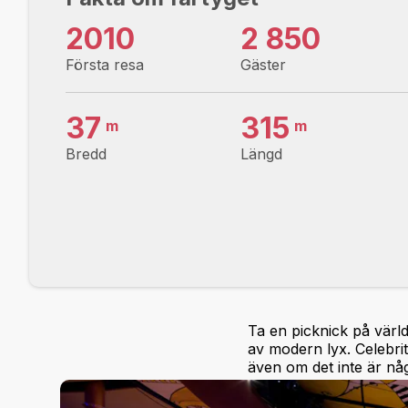
2010
2 850
Första resa
Gäster
37
315
m
m
Bredd
Längd
Ta en picknick på värld
av modern lyx. Celebrit
även om det inte är någ