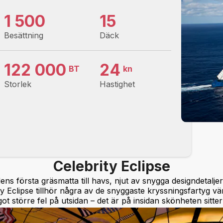
1 500
15
Besättning
Däck
122 000
24
BT
kn
Storlek
Hastighet
Celebrity Eclipse
ens första gräsmatta till havs, njut av snygga designdetalj
y Eclipse tillhör några av de snyggaste kryssningsfartyg v
ot större fel på utsidan – det är på insidan skönheten sitter