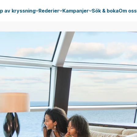
p av kryssning
Rederier
Kampanjer
Sök & boka
Om oss