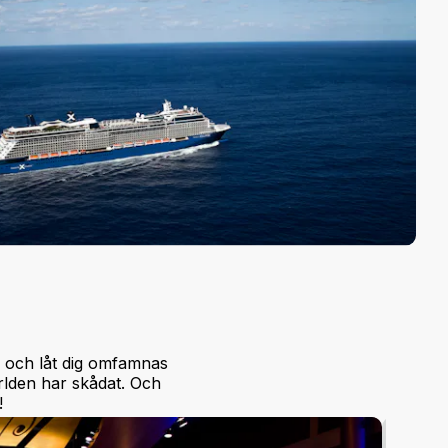
er och låt dig omfamnas
ärlden har skådat. Och
!