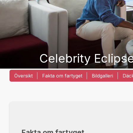
Celebrity Eclips
Översikt
Fakta om fartyget
Bildgalleri
Däc
Fakta om fartyget