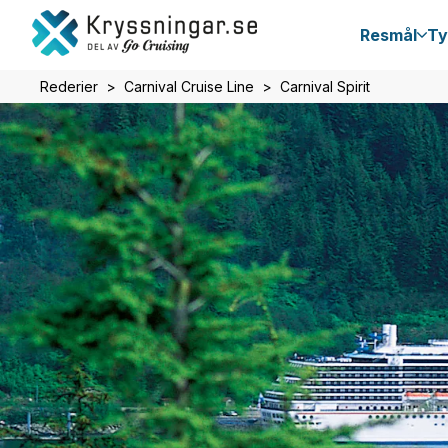
Resmål
Ty
Rederier
Carnival Cruise Line
Carnival Spirit