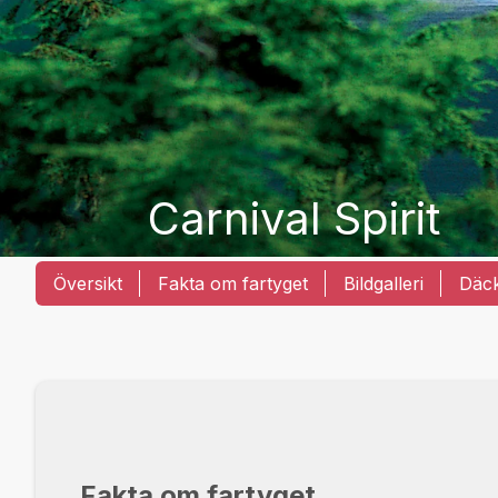
Carnival Spirit
Översikt
Fakta om fartyget
Bildgalleri
Däc
Fakta om fartyget