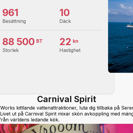
961
10
Besättning
Däck
88 500
22
BT
kn
Storlek
Hastighet
Carnival Spirit
Works kittlande vattenattraktioner, luta dig tillbaka på Ser
 Livet ut på Carnival Spirit mixar skön avkoppling med män
 från världens ledande kök.