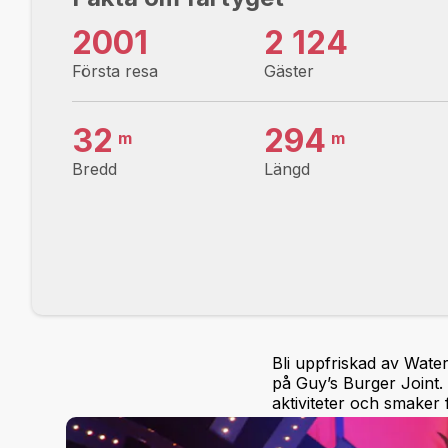
2001
2 124
Första resa
Gäster
32
294
m
m
Bredd
Längd
Bli uppfriskad av Water
på Guy’s Burger Joint.
aktiviteter och smaker