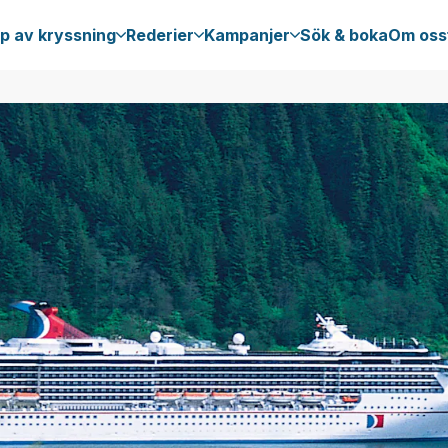
p av kryssning
Rederier
Kampanjer
Sök & boka
Om oss