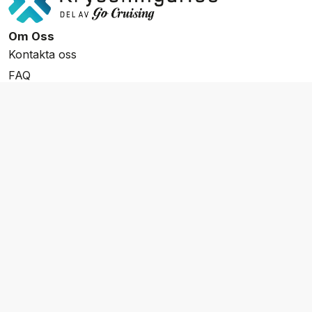
Om Oss
Kontakta oss
FAQ
Resevillkor
Integritetspolicy & Cookies
Övrigt Utbud
Skräddarsydda resor
Grupp & Konferens
Presentkort
Nyhetsbrev
Aktuella event
Våra varumärken
Go Cruising