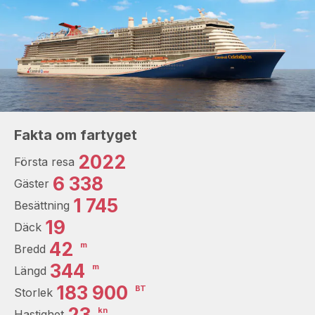
Fakta om fartyget
2022
Första resa
6 338
Gäster
1 745
Besättning
19
Däck
42
m
Bredd
344
m
Längd
183 900
BT
Storlek
23
kn
Hastighet