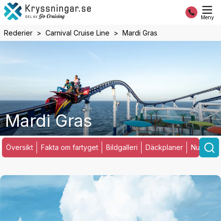
Meny
Rederier
Carnival Cruise Line
Mardi Gras
Mardi Gras
Översikt
Fakta om fartyget
Bildgalleri
Däckplaner
Nuvarand