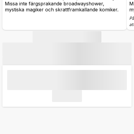
Missa inte färgsprakande broadwayshower,
M
mystiska magiker och skrattframkallande komiker.
my
På
at