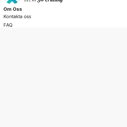
Om Oss
Kontakta oss
FAQ
Resevillkor
Integritetspolicy & Cookies
Övrigt Utbud
Skräddarsydda resor
Grupp & Konferens
Presentkort
Nyhetsbrev
Aktuella event
Våra varumärken
Go Cruising
Flodkryssningar.se