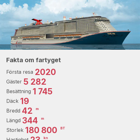
Fakta om fartyget
2020
Första resa
5 282
Gäster
1 745
Besättning
19
Däck
42
m
Bredd
344
m
Längd
180 800
BT
Storlek
23
kn
Hastighet