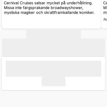
Carnival Cruises satsar mycket på underhållning.
Ca
Missa inte färgsprakande broadwayshower,
M
mystiska magiker och skrattframkallande komiker.
my
Na