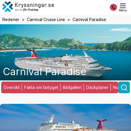
Meny
Rederier
Carnival Cruise Line
Carnival Paradise
Carnival Paradise
Översikt
Fakta om fartyget
Bildgalleri
Däckplaner
Nuvarand