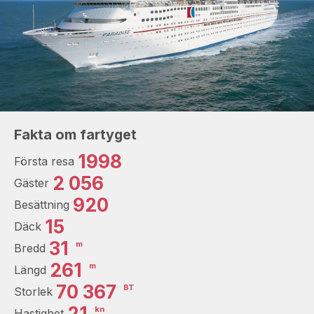
Fakta om fartyget
1998
Första resa
2 056
Gäster
920
Besättning
15
Däck
31
m
Bredd
261
m
Längd
70 367
BT
Storlek
21
kn
Hastighet