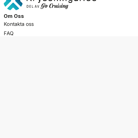
Om Oss
Kontakta oss
FAQ
Resevillkor
Integritetspolicy & Cookies
Övrigt Utbud
Skräddarsydda resor
Grupp & Konferens
Presentkort
Nyhetsbrev
Aktuella event
Våra varumärken
Go Cruising