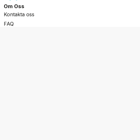
Om Oss
Kontakta oss
FAQ
Resevillkor
Integritetspolicy & Cookies
Övrigt Utbud
Skräddarsydda resor
Grupp & Konferens
Presentkort
Nyhetsbrev
Aktuella event
Våra varumärken
Go Cruising
Flodkryssningar.se