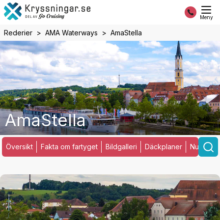
Meny
Rederier
AMA Waterways
AmaStella
AmaStella
Översikt
Fakta om fartyget
Bildgalleri
Däckplaner
Nuvarand