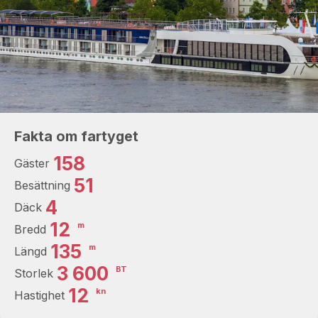
Fakta om fartyget
158
Gäster
51
Besättning
4
Däck
12
m
Bredd
135
m
Längd
3 600
BT
Storlek
12
kn
Hastighet