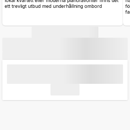
lokal kvartett eller moderna pianofavoriter finns det
h
ett trevligt utbud med underhållning ombord
fö
fa