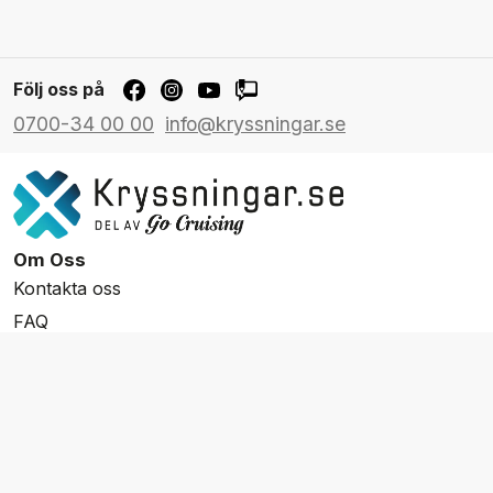
Följ oss på
0700-34 00 00
info@kryssningar.se
Om Oss
Kontakta oss
FAQ
Resevillkor
Integritetspolicy & Cookies
Övrigt Utbud
Skräddarsydda resor