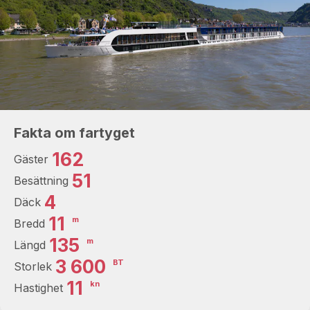
Fakta om fartyget
162
Gäster
51
Besättning
4
Däck
11
m
Bredd
135
m
Längd
3 600
BT
Storlek
11
kn
Hastighet