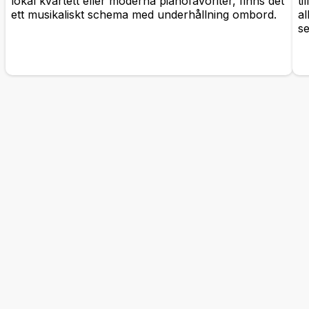
lokal kvartett eller moderna pianofavoriter, finns det
t
ett musikaliskt schema med underhållning ombord.
al
se