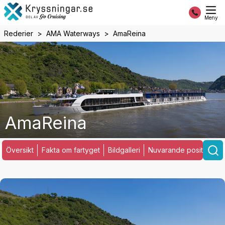
Meny
Rederier
AMA Waterways
AmaReina
AmaReina
Översikt
Fakta om fartyget
Bildgalleri
Nuvarande position