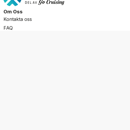
Om Oss
Kontakta oss
FAQ
Resevillkor
Integritetspolicy & Cookies
Övrigt Utbud
Skräddarsydda resor
Grupp & Konferens
Presentkort
Nyhetsbrev
Aktuella event
Våra varumärken
Go Cruising