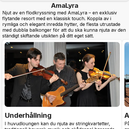
AmaLyra
Njut av en flodkryssning med AmaLyra – en exklusiv
flytande resort med en klassisk touch. Koppla av i
rymliga och elegant inredda hytter, de flesta utrustade
med dubbla balkonger för att du ska kunna njuta av den
ständigt skiftande utsikten på ditt eget sätt.
Underhållning
A
I huvudloungen kan du njuta av stringkvartetter,
På