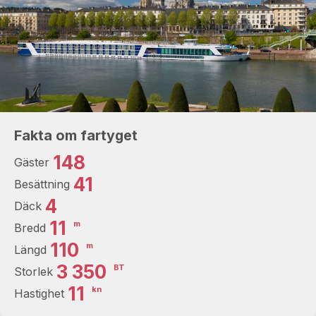
Fakta om fartyget
148
Gäster
41
Besättning
4
Däck
11
m
Bredd
110
m
Längd
3 350
BT
Storlek
11
kn
Hastighet