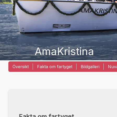
AmaKristina
Översikt
Fakta om fartyget
Bildgalleri
Nuva
Fakta om fartyget