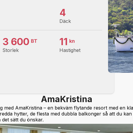
4
Däck
3 600
11
BT
kn
Storlek
Hastighet
AmaKristina
ng med AmaKristina – en bekväm flytande resort med en kla
nredda hytter, de flesta med dubbla balkonger så att du kan 
 det sätt du önskar.