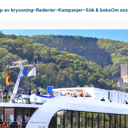
p av kryssning
Rederier
Kampanjer
Sök & boka
Om oss