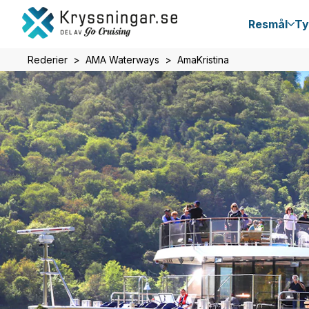
Resmål
Ty
Rederier
AMA Waterways
AmaKristina