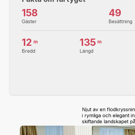
158
49
Gäster
Besättning
12
135
m
m
Bredd
Längd
Njut av en flodkryssni
i rymliga och elegant i
skiftande landskapet på