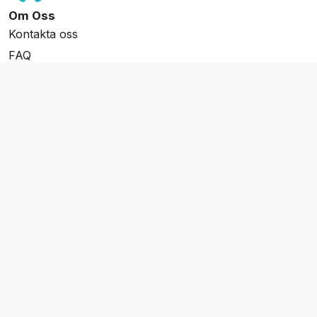
Om Oss
Kontakta oss
FAQ
Resevillkor
Integritetspolicy & Cookies
Övrigt Utbud
Skräddarsydda resor
Grupp & Konferens
Presentkort
Nyhetsbrev
Aktuella event
Våra varumärken
Go Cruising
Flodkryssningar.se