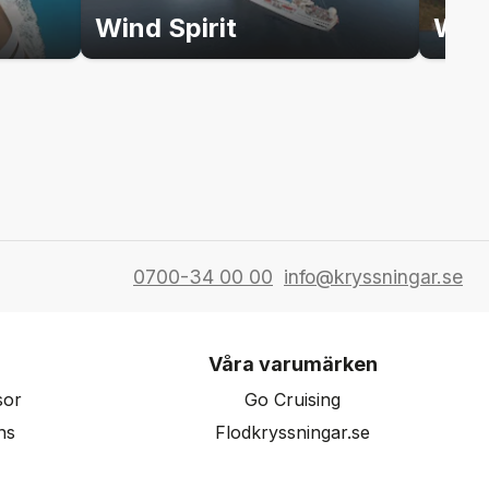
Wind Spirit
Win
0700-34 00 00
info@kryssningar.se
Våra varumärken
sor
Go Cruising
ns
Flodkryssningar.se