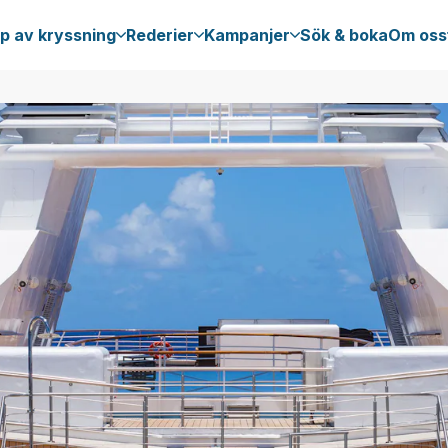
p av kryssning
Rederier
Kampanjer
Sök & boka
Om oss