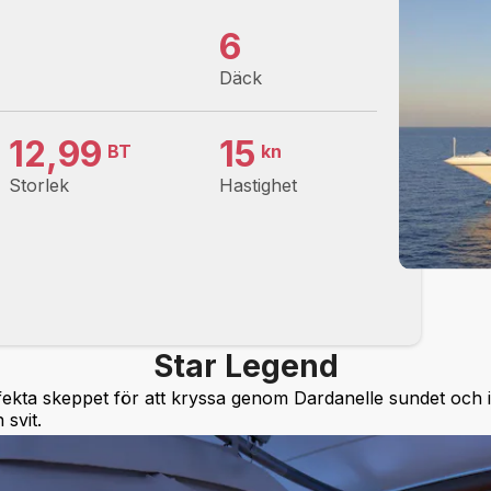
6
Däck
12,99
15
BT
kn
Storlek
Hastighet
Star Legend
fekta skeppet för att kryssa genom Dardanelle sundet och i
 svit.