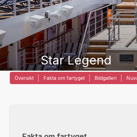
Star Legend
Översikt
Fakta om fartyget
Bildgalleri
Nuva
Fakta om fartyget