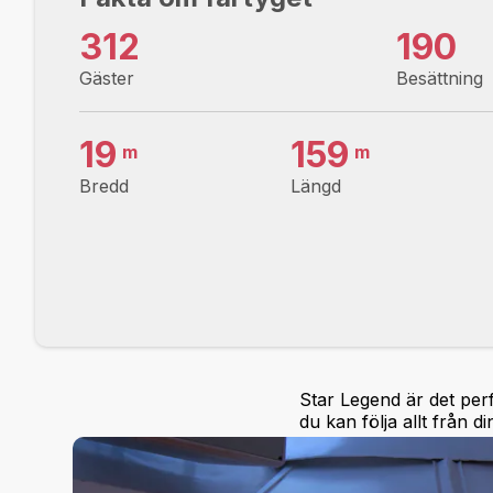
312
190
Gäster
Besättning
19
159
m
m
Bredd
Längd
Star Legend är det per
du kan följa allt från din