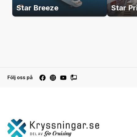
Star Breeze
Star Pr
Följ oss på