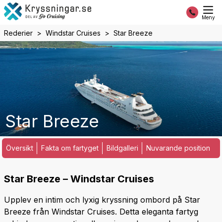
Meny
Rederier
Windstar Cruises
Star Breeze
Star Breeze
Översikt
Fakta om fartyget
Bildgalleri
Nuvarande position
Star Breeze – Windstar Cruises
Upplev en intim och lyxig kryssning ombord på Star
Breeze från Windstar Cruises. Detta eleganta fartyg