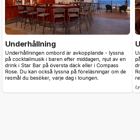
Underhållning
U
Underhållningen ombord är avkopplande - lyssna
U
på cocktailmusik i baren efter middagen, njut av en
på
drink i Star Bar på översta däck eller i Compass
dr
Rose. Du kan också lyssna på föreläsningar om de
R
resmål du besöker, varje dag i loungen.
re
Ly