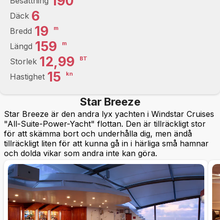
190
Besättning
6
Däck
19
m
Bredd
159
m
Längd
12,99
BT
Storlek
15
kn
Hastighet
Star Breeze
Star Breeze är den andra lyx yachten i Windstar Cruises
"All-Suite-Power-Yacht" flottan. Den är tillräckligt stor
för att skämma bort och underhålla dig, men ändå
tillräckligt liten för att kunna gå in i härliga små hamnar
och dolda vikar som andra inte kan göra.