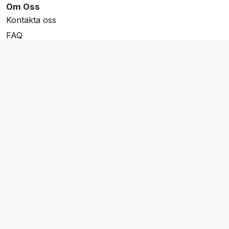
Om Oss
Kontakta oss
FAQ
Resevillkor
Integritetspolicy & Cookies
Övrigt Utbud
Skräddarsydda resor
Grupp & Konferens
Presentkort
Nyhetsbrev
Aktuella event
Våra varumärken
Go Cruising
Flodkryssningar.se