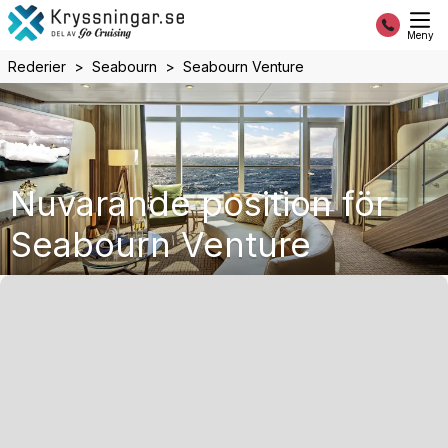
Meny
Rederier
Seabourn
Seabourn Venture
Nuvarande position för
Seabourn Venture