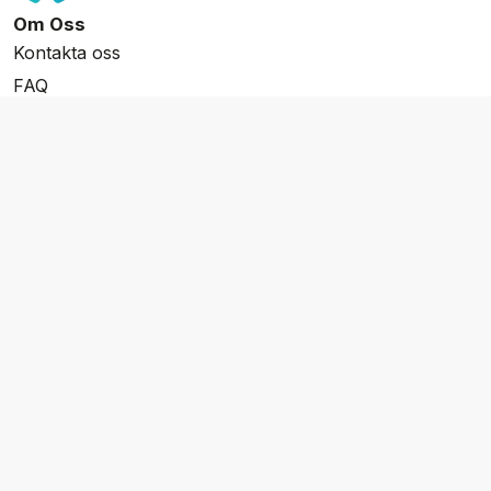
Om Oss
Kontakta oss
FAQ
Resevillkor
Integritetspolicy & Cookies
Övrigt Utbud
Skräddarsydda resor
Grupp & Konferens
Presentkort
Nyhetsbrev
Aktuella event
Våra varumärken
Go Cruising
Flodkryssningar.se