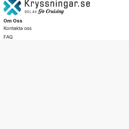
Om Oss
Kontakta oss
FAQ
Resevillkor
Integritetspolicy & Cookies
Övrigt Utbud
Skräddarsydda resor
Grupp & Konferens
Presentkort
Nyhetsbrev
Aktuella event
Våra varumärken