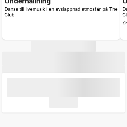
Underhållning
U
Dansa till livemusik i en avslappnad atmosfär på The
Da
Club.
Cl
Gr