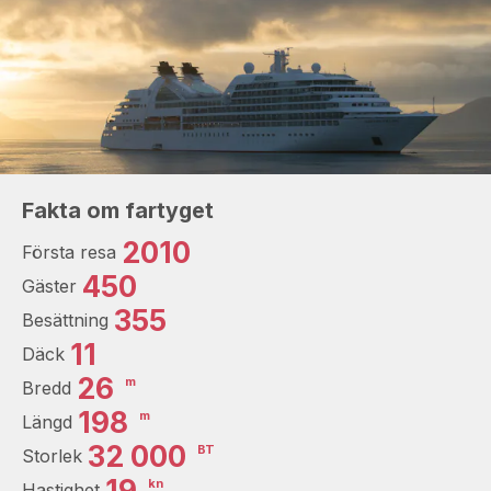
Fakta om fartyget
2010
Första resa
450
Gäster
355
Besättning
11
Däck
26
m
Bredd
198
m
Längd
32 000
BT
Storlek
19
kn
Hastighet