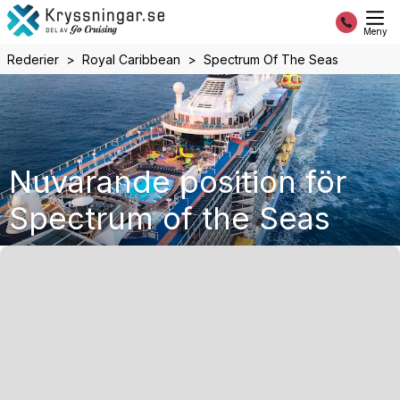
Meny
Rederier
Royal Caribbean
Spectrum Of The Seas
Nuvarande position för
Spectrum of the Seas