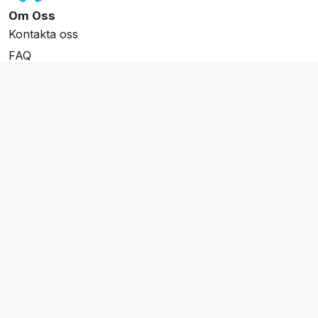
Om Oss
Kontakta oss
FAQ
Resevillkor
Integritetspolicy & Cookies
Övrigt Utbud
Skräddarsydda resor
Grupp & Konferens
Presentkort
Nyhetsbrev
Aktuella event
Våra varumärken
Go Cruising
Flodkryssningar.se