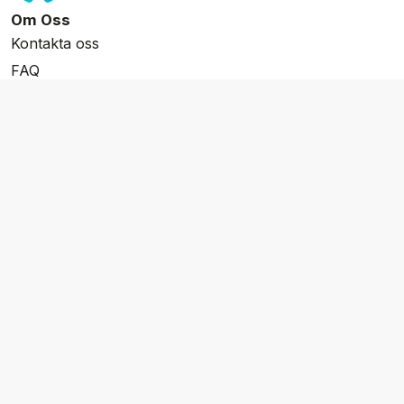
Om Oss
Kontakta oss
FAQ
Resevillkor
Integritetspolicy & Cookies
Övrigt Utbud
Skräddarsydda resor
Grupp & Konferens
Presentkort
Nyhetsbrev
Aktuella event
Våra varumärken
Go Cruising
Flodkryssningar.se