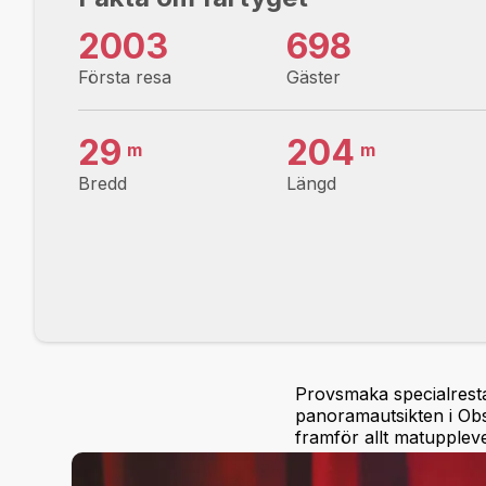
2003
698
Första resa
Gäster
29
204
m
m
Bredd
Längd
Provsmaka specialresta
panoramautsikten i Obs
framför allt matupplevel