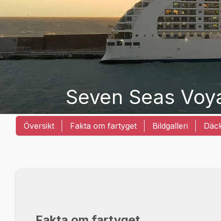
Seven Seas Voy
Översikt
Fakta om fartyget
Bildgalleri
Däc
Fakta om fartyget