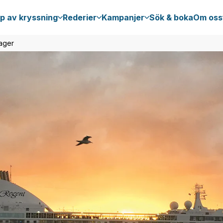
p av kryssning
Rederier
Kampanjer
Sök & boka
Om oss
ager