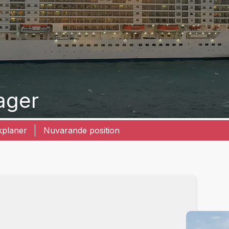
ager
kplaner
Nuvarande position