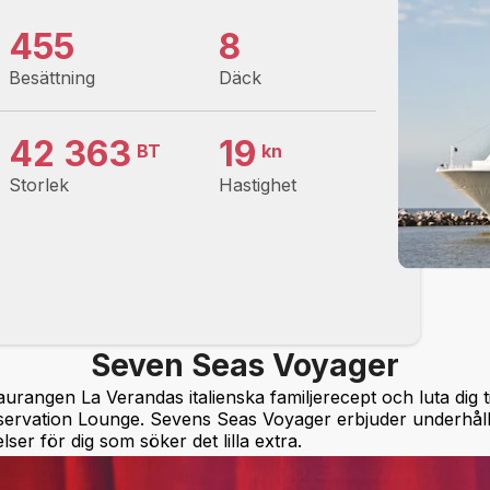
455
8
Besättning
Däck
42 363
19
BT
kn
Storlek
Hastighet
Seven Seas Voyager
urangen La Verandas italienska familjerecept och luta dig t
ervation Lounge. Sevens Seas Voyager erbjuder underhållni
ser för dig som söker det lilla extra.