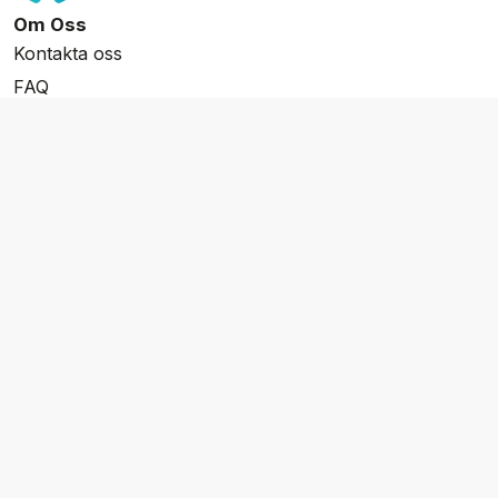
Om Oss
Kontakta oss
FAQ
Resevillkor
Integritetspolicy & Cookies
Övrigt Utbud
Skräddarsydda resor
Grupp & Konferens
Presentkort
Nyhetsbrev
Aktuella event
Våra varumärken
Go Cruising
Flodkryssningar.se