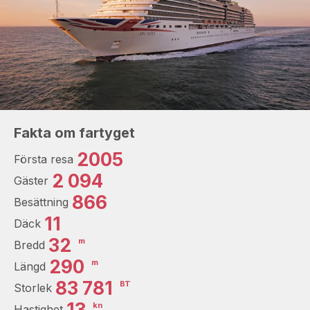
Fakta om fartyget
2005
Första resa
2 094
Gäster
866
Besättning
11
Däck
32
m
Bredd
290
m
Längd
83 781
BT
Storlek
13
kn
Hastighet