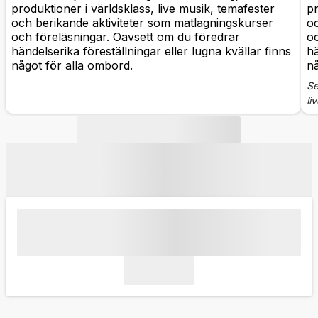
produktioner i världsklass, live musik, temafester
pr
och berikande aktiviteter som matlagningskurser
oc
och föreläsningar. Oavsett om du föredrar
oc
händelserika föreställningar eller lugna kvällar finns
hä
något för alla ombord.
nå
Se
li