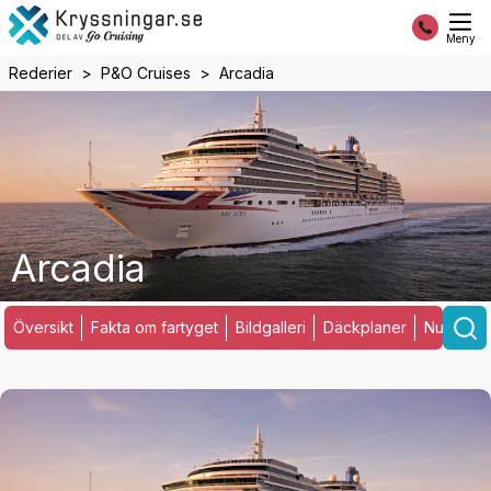
Meny
Rederier
P&O Cruises
Arcadia
Arcadia
Översikt
Fakta om fartyget
Bildgalleri
Däckplaner
Nuvarand