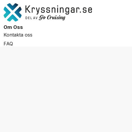
Om Oss
Kontakta oss
FAQ
Resevillkor
Integritetspolicy & Cookies
Övrigt Utbud
Skräddarsydda resor
Grupp & Konferens
Presentkort
Nyhetsbrev
Aktuella event