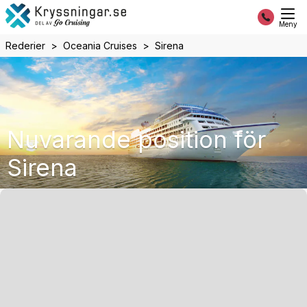
Meny
Rederier
Oceania Cruises
Sirena
Nuvarande position för
Sirena