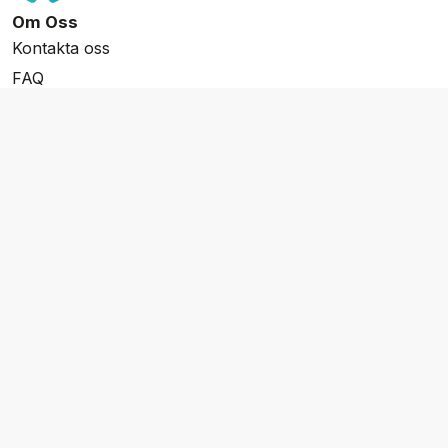
Om Oss
Kontakta oss
FAQ
Resevillkor
Integritetspolicy & Cookies
Övrigt Utbud
Skräddarsydda resor
Grupp & Konferens
Presentkort
Nyhetsbrev
Aktuella event
Våra varumärken
Go Cruising
Flodkryssningar.se