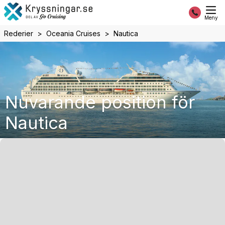
Meny
Rederier
Oceania Cruises
Nautica
Nuvarande position för
Nautica