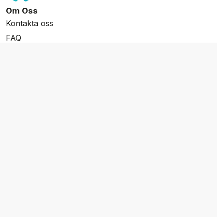
Om Oss
Kontakta oss
FAQ
Resevillkor
Integritetspolicy & Cookies
Övrigt Utbud
Skräddarsydda resor
Grupp & Konferens
Presentkort
Nyhetsbrev
Aktuella event
Våra varumärken
Go Cruising
Flodkryssningar.se