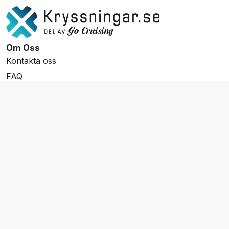
Om Oss
Kontakta oss
FAQ
Resevillkor
Integritetspolicy & Cookies
Övrigt Utbud
Skräddarsydda resor
Grupp & Konferens
Presentkort
Nyhetsbrev
Aktuella event