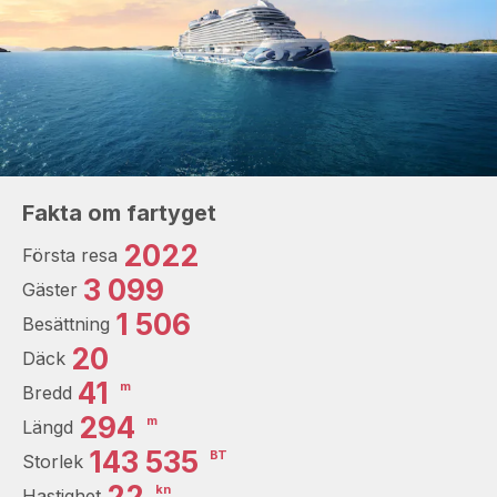
Fakta om fartyget
2022
Första resa
3 099
Gäster
1 506
Besättning
20
Däck
41
m
Bredd
294
m
Längd
143 535
BT
Storlek
22
kn
Hastighet