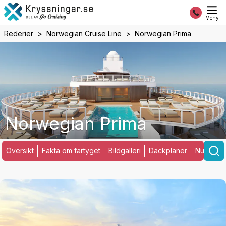
Meny
Rederier
Norwegian Cruise Line
Norwegian Prima
Norwegian Prima
Översikt
Fakta om fartyget
Bildgalleri
Däckplaner
Nuvarand