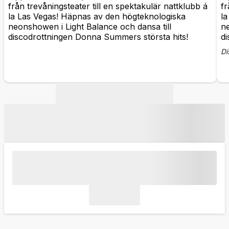
från trevåningsteater till en spektakulär nattklubb á
fr
la Las Vegas! Häpnas av den högteknologiska
l
neonshowen i Light Balance och dansa till
ne
discodrottningen Donna Summers största hits!
di
Di