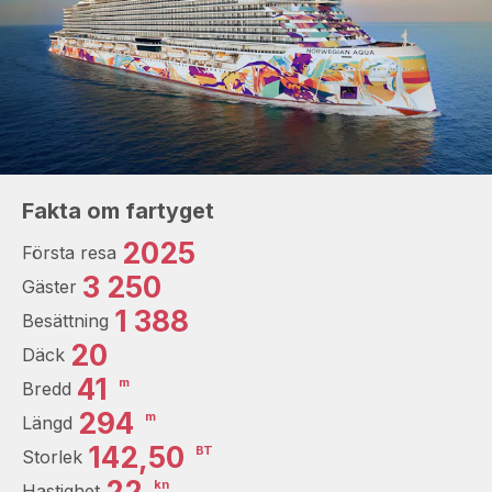
Fakta om fartyget
2025
Första resa
3 250
Gäster
1 388
Besättning
20
Däck
41
m
Bredd
294
m
Längd
142,50
BT
Storlek
22
kn
Hastighet