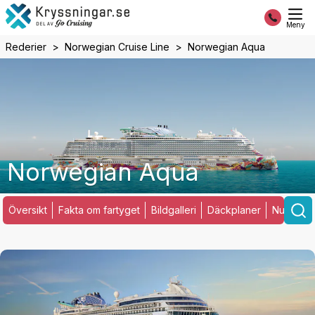
Meny
Rederier
Norwegian Cruise Line
Norwegian Aqua
Norwegian Aqua
Översikt
Fakta om fartyget
Bildgalleri
Däckplaner
Nuvarand