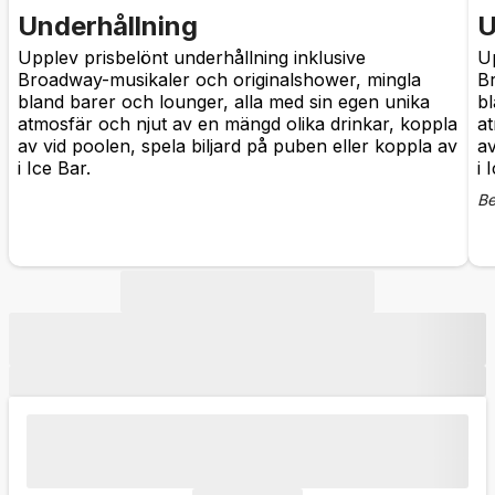
Underhållning
U
Upplev prisbelönt underhållning inklusive
Up
Broadway-musikaler och originalshower, mingla
B
bland barer och lounger, alla med sin egen unika
bl
atmosfär och njut av en mängd olika drinkar, koppla
at
av vid poolen, spela biljard på puben eller koppla av
av
i Ice Bar.
i 
Be