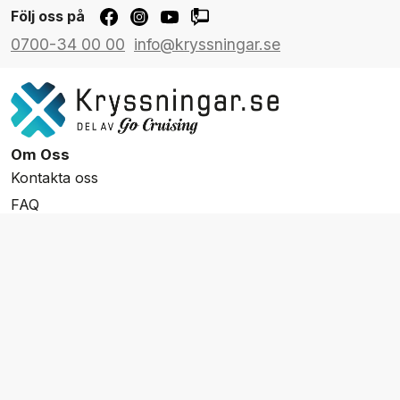
Följ oss på
0700-34 00 00
info@kryssningar.se
Om Oss
Kontakta oss
FAQ
Resevillkor
Integritetspolicy & Cookies
Övrigt Utbud
Skräddarsydda resor
Grupp & Konferens
Presentkort