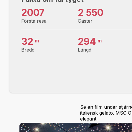
2007
2 550
Första resa
Gäster
32
294
m
m
Bredd
Längd
Se en film under stjär
italiensk gelato. MSC 
elegant.