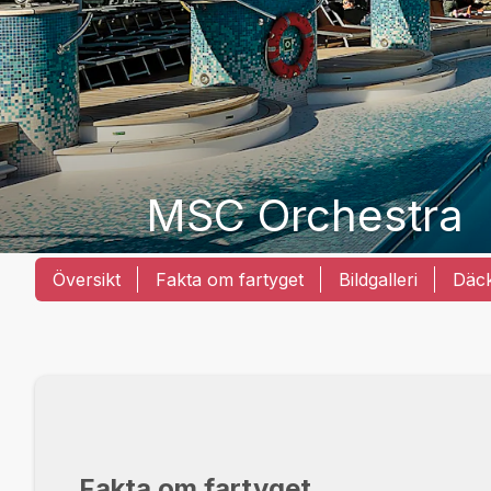
MSC Orchestra
Översikt
Fakta om fartyget
Bildgalleri
Däc
Fakta om fartyget