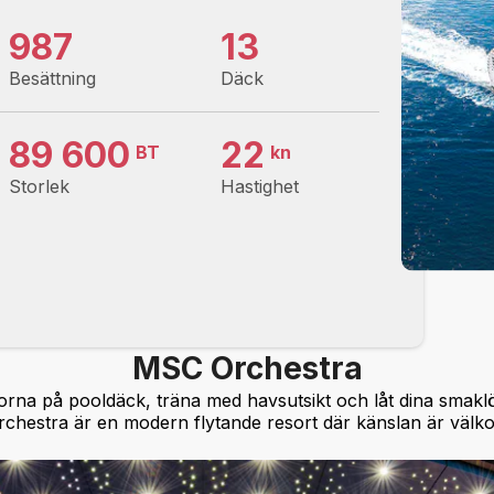
987
13
Besättning
Däck
89 600
22
BT
kn
Storlek
Hastighet
MSC Orchestra
norna på pooldäck, träna med havsutsikt och låt dina smakl
Orchestra är en modern flytande resort där känslan är välk