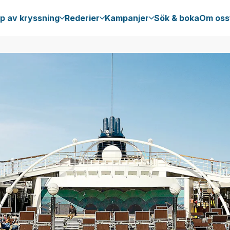
p av kryssning
Rederier
Kampanjer
Sök & boka
Om oss